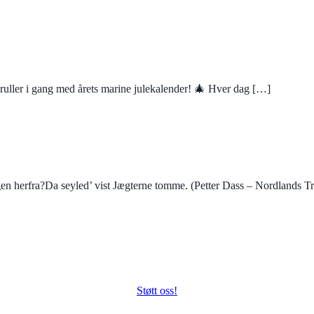
rt ruller i gang med årets marine julekalender! 🎄 Hver dag […]
rgen herfra?Da seyled’ vist Jægterne tomme. (Petter Dass – Nordlands T
Støtt oss!