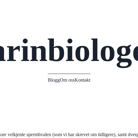
rinbiolog
Blogg
Om oss
Kontakt
store velkjente spermhvalen (som vi har skrevet om tidligere), samt dv