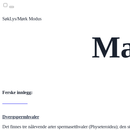
Menu
Søk
Lys/Mørk Modus
Ma
Ferske innlegg:
D
Read More
Dvergspermhvaler
Det finnes tre nålevende arter spermasetthvaler (Physeteroidea); den 