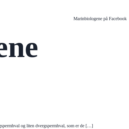
Marinbiologene på Facebook
ene
ergspermhval og liten dvergspermhval, som er de […]