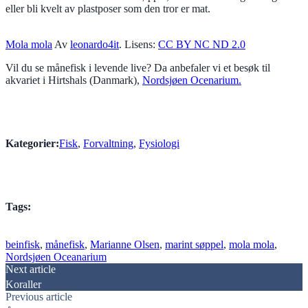
eller bli kvelt av plastposer som den tror er mat.
Mola mola
Av
leonardo4it
. Lisens:
CC BY NC ND 2.0
Vil du se månefisk i levende live? Da anbefaler vi et besøk til
akvariet i Hirtshals (Danmark),
Nordsjøen Ocenarium.
Kategorier:
Fisk
, 
Forvaltning
, 
Fysiologi
Tags:
beinfisk
, 
månefisk
, 
Marianne Olsen
, 
marint søppel
, 
mola mola
, 
Nordsjøen Oceanarium
Post
Next article
Koraller
navigation
Previous article