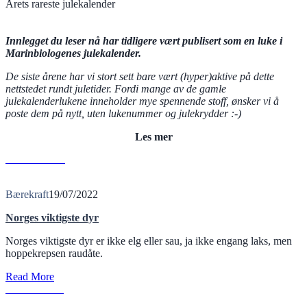
Årets rareste julekalender
Innlegget du leser nå har tidligere vært publisert som en luke i
Marinbiologenes julekalender.
De siste årene har vi stort sett bare vært (hyper)aktive på dette
nettstedet rundt juletider. Fordi mange av de gamle
julekalenderlukene inneholder mye spennende stoff, ønsker vi å
poste dem på nytt, uten lukenummer og julekrydder :-)
Les mer
N
Read More
Bærekraft
19/07/2022
Norges viktigste dyr
Norges viktigste dyr er ikke elg eller sau, ja ikke engang laks, men
hoppekrepsen raudåte.
Read More
T
Read More