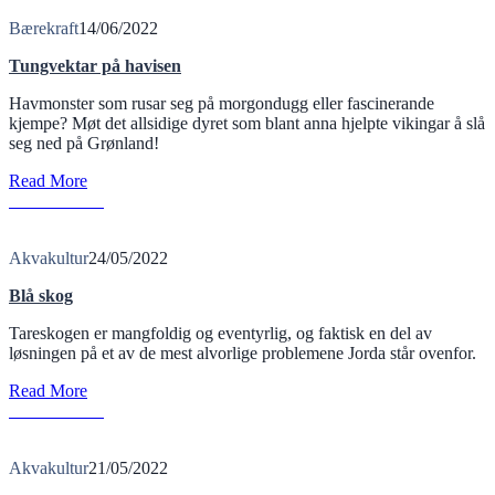
Bærekraft
14/06/2022
Tungvektar på havisen
Havmonster som rusar seg på morgondugg eller fascinerande
kjempe? Møt det allsidige dyret som blant anna hjelpte vikingar å slå
seg ned på Grønland!
Read More
B
Read More
Akvakultur
24/05/2022
Blå skog
Tareskogen er mangfoldig og eventyrlig, og faktisk en del av
løsningen på et av de mest alvorlige problemene Jorda står ovenfor.
Read More
B
Read More
Akvakultur
21/05/2022