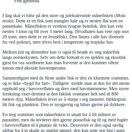
Fritt gjenbruk
I dag skal vi hilse på den store og julekulerunde månefisken (
Mola
mola
). Dette er en fisk som mangler hale og er nesten flat som en
pannekake. Månefisken er verdens tyngste beinfisk, den kan veie
nesten 3 tonn og bli over 3 meter lang. (Hvalhaien kan veie opp mot
20 tonn, men dette er en
brusk
fisk). Den finnes i alle hav (bortsett
fra ved polene), men trives best i tempererte og tropiske hav.
Mellom juli og desember kan vi også få besøk av ung månefisk
langs norskekysten. Selv om dette fortsatt er en sjelden og eksotisk
gjest for oss nordboere kan man forvente at den kommer oftere
innom med økende havtemperatur.
Sammenlignet med de fleste andre fisk er den en klumsete svømmer,
og er ikke «bygd for fart». Tidligere trodde man at den for det meste
opphold seg i havoverflaten og drev med havstrømmene. Men nyere
forskning viser derimot at den faktisk svømmer helt ned til 800
meters dyp. Månefisken lever av å slurpe i seg maneter, blekksprut,
litt fisk og plankton. Den er nysgjerrig og hilser gjerne på dykkere.
En treg svømmer som månefisken er utsatt for å bli infisert av
parasitter, men da inviterer den gjerne pussefisk og til og med fugler
i havoverflaten til å plukke de vekk. Dessverre er den også særlig
sårbar for å ta skade av marint søppel, den kan sette seg fast i garn