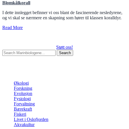
Blomkålkorall
I dette innlegget befinner vi oss blant de fascinerende nesledyrene,
og vi skal se nærmere en skapning som hører til klassen koralldyr.
Read More
Støtt oss!
Search
for:
Begin typing your search above and press return to search.
Press
Esc to cancel.
Kategorier
Økologi
Forskning
Evolusjon
Fysiologi
Forvaltning
Bærekraft
Fiskeri
Livet i Oslofjorden
Akvakultur