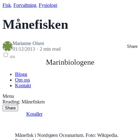
Fisk
, 
Forvaltning
, 
Fysiologi
Månefisken
Marianne Olsen
Share
01/12/2013
2 min read
Menu
Marinbiologene
Blogg
Om oss
Kontakt
Menu
Reading:
Månefisken
Share
Read Next:
Koraller
Månefisk i Nordsjøen Oceanarium. Foto: Wikipedia.