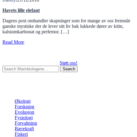
Havets lille elefant
Dagens post omhandler skapninger som for mange av oss fremstår
ganske mystiske der de lever sitt liv bak lukkede dører av kitin,
kalsiumkarbonat og perlemor. […]
Read More
Støtt oss!
Search
for:
Begin typing your search above and press return to search.
Press
Esc to cancel.
Kategorier
Økologi
Forskning
Evolusjon
Fysiologi
Forvaltning
Bærekraft
Fiskeri