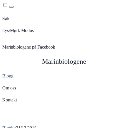
Menu
Søk
Lys/Mørk Modus
Marinbiologene på Facebook
Marinbiologene
Blogg
Om oss
Kontakt
H
Read More
Bløtdyr
21/12/2018