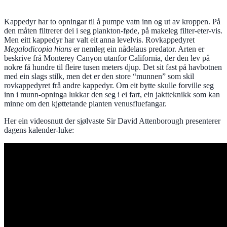
Kappedyr har to opningar til å pumpe vatn inn og ut av kroppen. På
den måten filtrerer dei i seg plankton-føde, på makeleg filter-eter-vis.
Men eitt kappedyr har valt eit anna levelvis. Rovkappedyret
Megalodicopia hians
er nemleg ein nådelaus predator. Arten er
beskrive frå Monterey Canyon utanfor California, der den lev på
nokre få hundre til fleire tusen meters djup. Det sit fast på havbotnen
med ein slags stilk, men det er den store “munnen” som skil
rovkappedyret frå andre kappedyr. Om eit bytte skulle forville seg
inn i munn-opninga lukkar den seg i ei fart, ein jaktteknikk som kan
minne om den kjøttetande planten venusfluefangar.
Her ein videosnutt der sjølvaste Sir David Attenborough presenterer
dagens kalender-luke: