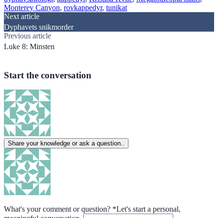
Monterey Canyon
, 
rovkappedyr
, 
tunikat
Post
Next article
Dyphavets snikmorder
navigation
Previous article
Luke 8: Minsten
Start the conversation
Share your knowledge or ask a question..
What's your comment or question?
*
Let's start a personal,