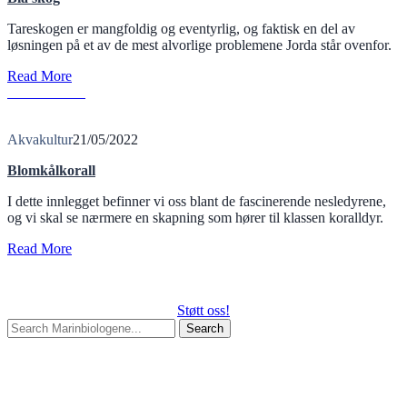
Tareskogen er mangfoldig og eventyrlig, og faktisk en del av
løsningen på et av de mest alvorlige problemene Jorda står ovenfor.
Read More
B
Read More
Akvakultur
21/05/2022
Blomkålkorall
I dette innlegget befinner vi oss blant de fascinerende nesledyrene,
og vi skal se nærmere en skapning som hører til klassen koralldyr.
Read More
Støtt oss!
Search
for:
Begin typing your search above and press return to search.
Press
Esc to cancel.
Kategorier