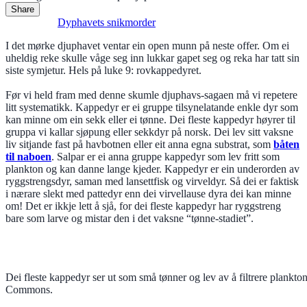
Share
Read Next:
Dyphavets snikmorder
I det mørke djuphavet ventar ein open munn på neste offer. Om ei
uheldig reke skulle våge seg inn lukkar gapet seg og reka har tatt sin
siste symjetur. Hels på luke 9: rovkappedyret.
Før vi held fram med denne skumle djuphavs-sagaen må vi repetere
litt systematikk. Kappedyr er ei gruppe tilsynelatande enkle dyr som
kan minne om ein sekk eller ei tønne. Dei fleste kappedyr høyrer til
gruppa vi kallar sjøpung eller sekkdyr på norsk. Dei lev sitt vaksne
liv sitjande fast på havbotnen eller eit anna egna substrat, som
båten
til naboen
. Salpar er ei anna gruppe kappedyr som lev fritt som
plankton og kan danne lange kjeder. Kappedyr er ein underorden av
ryggstrengsdyr, saman med lansettfisk og virveldyr. Så dei er faktisk
i nærare slekt med pattedyr enn dei virvellause dyra dei kan minne
om! Det er ikkje lett å sjå, for dei fleste kappedyr har ryggstreng
bare som larve og mistar den i det vaksne “tønne-stadiet”.
Dei fleste kappedyr ser ut som små tønner og lev av å filtrere plan
Commons.