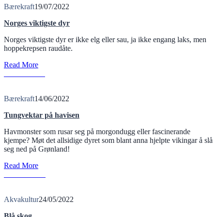
Bærekraft
19/07/2022
Norges viktigste dyr
Norges viktigste dyr er ikke elg eller sau, ja ikke engang laks, men
hoppekrepsen raudåte.
Read More
T
Read More
Bærekraft
14/06/2022
Tungvektar på havisen
Havmonster som rusar seg på morgondugg eller fascinerande
kjempe? Møt det allsidige dyret som blant anna hjelpte vikingar å slå
seg ned på Grønland!
Read More
B
Read More
Akvakultur
24/05/2022
Blå skog