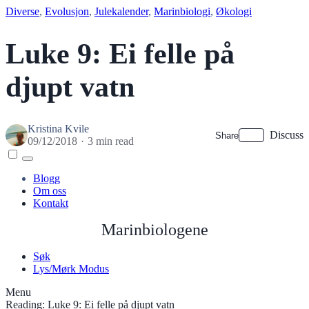
Diverse
, 
Evolusjon
, 
Julekalender
, 
Marinbiologi
, 
Økologi
Luke 9: Ei felle på
djupt vatn
Kristina Kvile
Discuss
Share
09/12/2018
3 min read
Menu
Blogg
Om oss
Kontakt
Marinbiologene
Søk
Lys/Mørk Modus
Menu
Reading:
Luke 9: Ei felle på djupt vatn