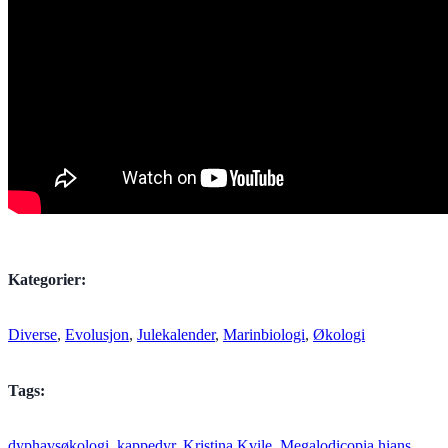
Kategorier:
Diverse
, 
Evolusjon
, 
Julekalender
, 
Marinbiologi
, 
Økologi
Tags:
dyphavsøkologi
, 
kappedyr
, 
Kristina Kvile
, 
Megalodicopia hians
, 