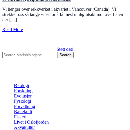
Vi henger over rekkverket i akvariet i Vancouver (Canada). Vi
strekker oss så lange vi er for å få mest mulig utsikt mot overflaten
der […]
Read More
Støtt oss!
Search
for:
Begin typing your search above and press return to search.
Press
Esc to cancel.
Kategorier
Økologi
Forskning
Evolusjon
Fysiologi
Forvaltning
Bærekraft
Fiskeri
Livet i Oslofjorden
Akvakultur