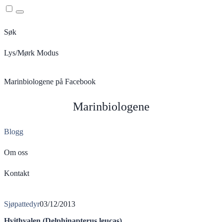
Menu
Søk
Lys/Mørk Modus
Marinbiologene på Facebook
Marinbiologene
Blogg
Om oss
Kontakt
Sjøpattedyr
03/12/2013
Hvithvalen (Delphinapterus leucas)