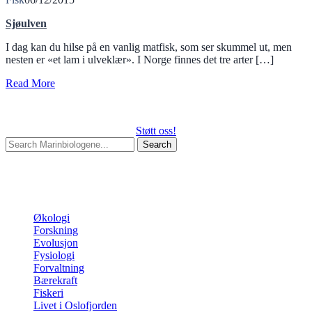
Sjøulven
I dag kan du hilse på en vanlig matfisk, som ser skummel ut, men
nesten er «et lam i ulveklær». I Norge finnes det tre arter […]
Read More
Støtt oss!
Search
for:
Begin typing your search above and press return to search.
Press
Esc to cancel.
Kategorier
Økologi
Forskning
Evolusjon
Fysiologi
Forvaltning
Bærekraft
Fiskeri
Livet i Oslofjorden