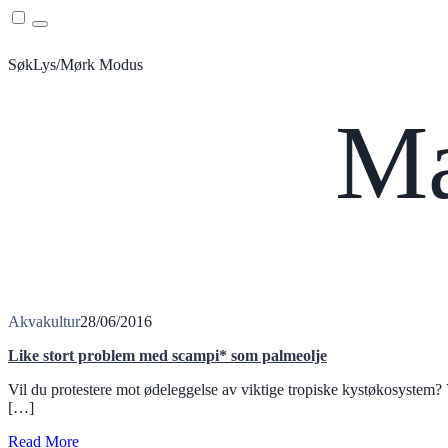
Menu
Søk
Lys/Mørk Modus
Ma
Akvakultur
28/06/2016
Like stort problem med scampi* som palmeolje
Vil du protestere mot ødeleggelse av viktige tropiske kystøkosystem
[…]
Read More