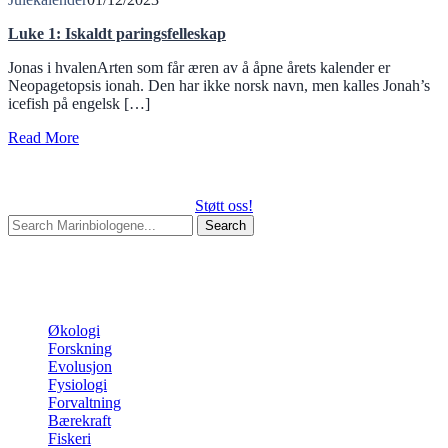
Luke 1: Iskaldt paringsfelleskap
Jonas i hvalenArten som får æren av å åpne årets kalender er
Neopagetopsis ionah. Den har ikke norsk navn, men kalles Jonah’s
icefish på engelsk […]
Read More
Støtt oss!
Search
for:
Begin typing your search above and press return to search.
Press
Esc to cancel.
Kategorier
Økologi
Forskning
Evolusjon
Fysiologi
Forvaltning
Bærekraft
Fiskeri