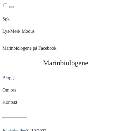
Menu
Søk
Lys/Mørk Modus
Marinbiologene på Facebook
Marinbiologene
Blogg
Om oss
Kontakt
L
Read More
Julekalender
01/12/2023