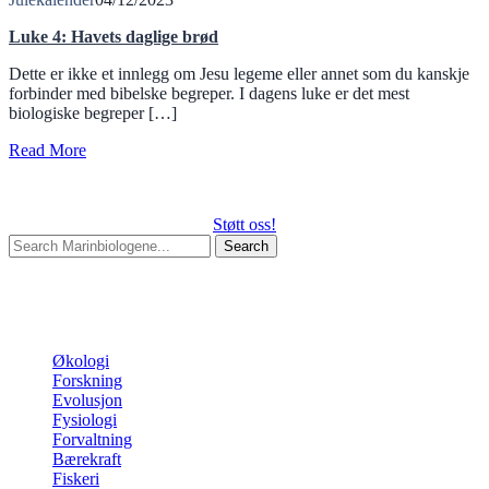
Luke 4: Havets daglige brød
Dette er ikke et innlegg om Jesu legeme eller annet som du kanskje
forbinder med bibelske begreper. I dagens luke er det mest
biologiske begreper […]
Read More
Støtt oss!
Search
for:
Begin typing your search above and press return to search.
Press
Esc to cancel.
Kategorier
Økologi
Forskning
Evolusjon
Fysiologi
Forvaltning
Bærekraft
Fiskeri