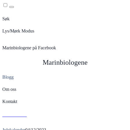
Menu
Søk
Lys/Mørk Modus
Marinbiologene på Facebook
Marinbiologene
Blogg
Om oss
Kontakt
L
Read More
Julekalender
04/12/2023