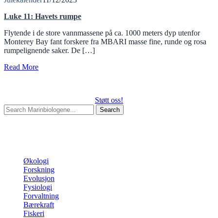
Luke 11: Havets rumpe
Flytende i de store vannmassene på ca. 1000 meters dyp utenfor
Monterey Bay fant forskere fra MBARI masse fine, runde og rosa
rumpelignende saker. De […]
Read More
Støtt oss!
Search
for:
Begin typing your search above and press return to search.
Press
Esc to cancel.
Kategorier
Økologi
Forskning
Evolusjon
Fysiologi
Forvaltning
Bærekraft
Fiskeri