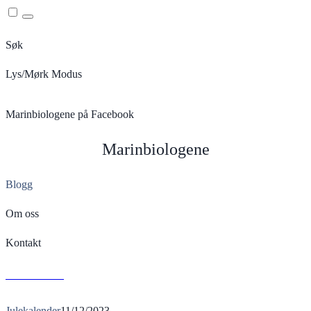
Menu
Søk
Lys/Mørk Modus
Marinbiologene på Facebook
Marinbiologene
Blogg
Om oss
Kontakt
L
Read More
Julekalender
11/12/2023