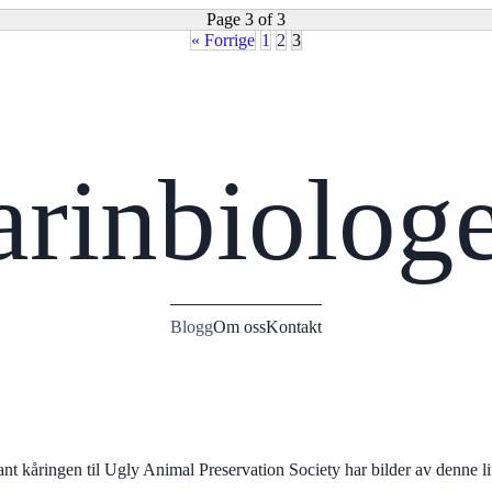
Page 3 of 3
« Forrige
1
2
3
rinbiolog
Blogg
Om oss
Kontakt
nt kåringen til Ugly Animal Preservation Society har bilder av denne lit