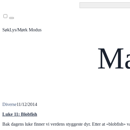
Menu
Søk
Lys/Mørk Modus
Ma
Diverse
11/12/2014
Luke 11: Blobfish
Bak dagens luke finner vi verdens styggeste dyr. Etter at «blobfish» va