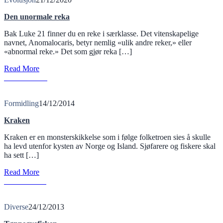
Den unormale reka
Bak Luke 21 finner du en reke i særklasse. Det vitenskapelige
navnet, Anomalocaris, betyr nemlig «ulik andre reker,» eller
«abnormal reke.» Det som gjør reka […]
Read More
K
Read More
Formidling
14/12/2014
Kraken
Kraken er en monsterskikkelse som i følge folketroen sies å skulle
ha levd utenfor kysten av Norge og Island. Sjøfarere og fiskere skal
ha sett […]
Read More
T
Read More
Diverse
24/12/2013