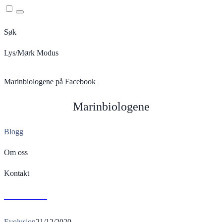
Menu
Søk
Lys/Mørk Modus
Marinbiologene på Facebook
Marinbiologene
Blogg
Om oss
Kontakt
D
Read More
Evolusjon
21/12/2020