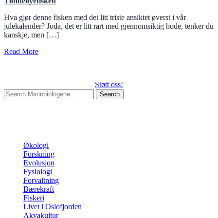
Tønneøyefisken
Hva gjør denne fisken med det litt triste ansiktet øverst i vår
julekalender? Joda, det er litt rart med gjennomsiktig hode, tenker du
kanskje, men […]
Read More
Støtt oss!
Search
for:
Begin typing your search above and press return to search.
Press
Esc to cancel.
Kategorier
Økologi
Forskning
Evolusjon
Fysiologi
Forvaltning
Bærekraft
Fiskeri
Livet i Oslofjorden
Akvakultur